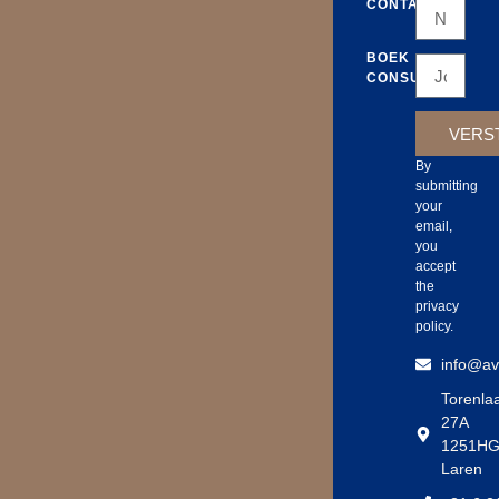
CONTACT
BOEK
CONSULT
VERS
By
submitting
your
email,
you
accept
the
privacy
policy.
info@avs
Torenla
27A
1251H
Laren