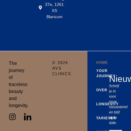
37e, 1261
XS
Blaricum
© 2026
HOME
The
AVS
journey
YOUR
CLINICS
JOURNEY
Nieuw
of
traceless
Schrijf
OVER
beauty
je in
voor
and
onze
LONGEVITY
longevity.
nieuwsbrief
en blijf
up to
TARIEVEN
date.