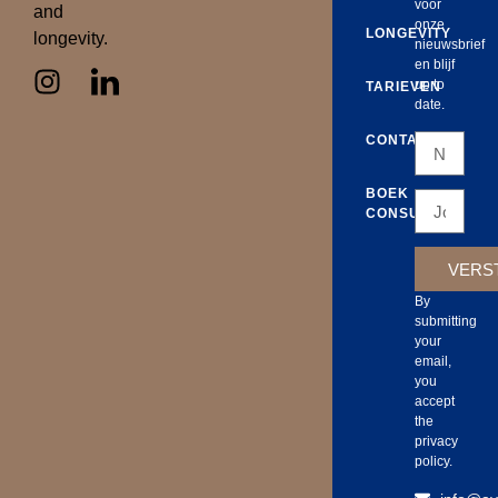
voor
and
onze
LONGEVITY
longevity.
nieuwsbrief
en blijf
up to
TARIEVEN
date.
CONTACT
BOEK
CONSULT
VERS
By
submitting
your
email,
you
accept
the
privacy
policy.