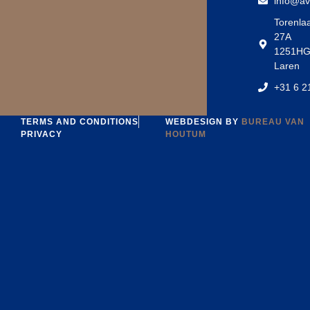
info@avs
Torenla
27A
1251H
Laren
‪+31 6 2
TERMS AND CONDITIONS
WEBDESIGN BY
BUREAU VAN
PRIVACY
HOUTUM