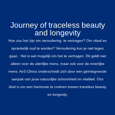
Eijk werken met de meest
totaal pakket worden aangeboden van innerlijke en uiterlijke
innovatieve technieken en
zorg en daardoor een krachtige onderscheidende aanpak op
de hoogste standaard van
het gebied van traceless beauty en longevity.
kwaliteit.
Journey of traceless beauty
Tevens werken dokter Tom
and longevity
Dokter Angélique van Schaik is lid van:
van Eijk en dokter
Hoe zou het zijn om veroudering te vertragen? Om vitaal en
- NVvME-Nederlandse Vereniging voor Medische Estetiek
Angelique van Schaik nauw
sprankelijk oud te worden? Veroudering kun je niet tegen
- Nederlandse Vereniging voor Heelkunde
samen op het gebied van
gaan. Het is wel mogelijk om het te vertragen. Dit geldt niet
- DCOP
innovatie van
- Benelux Vereniging flebologie
alleen voor de uiterlijke mens, maar ook voor de innerlijke
combinatiebehandelingen
BIG-registernummer: 59048640801
mens. AvS Clinics onderscheidt zich door een geïntegreerde
van injectables met
aanpak van jouw natuurlijke schoonheid en vitaliteit. Ons
devices.
Daarnaast zorgt deze
doel is om een harmonie te creëren tussen traceless beauty
samenwerking voor een
en longevity.
toezicht op de kwaliteit
binnen AVS Clinics.