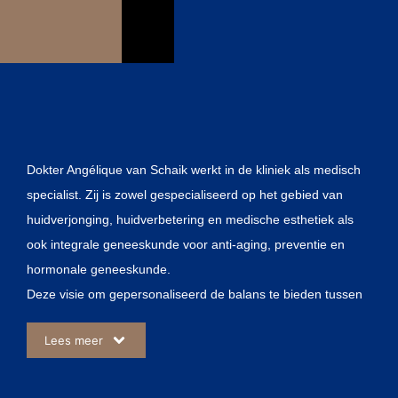
Dokter Angélique van Schaik werkt in de kliniek als medisch
specialist. Zij is zowel gespecialiseerd op het gebied van
huidverjonging, huidverbetering en medische esthetiek als
ook integrale geneeskunde voor anti-aging, preventie en
hormonale geneeskunde.
Deze visie om gepersonaliseerd de balans te bieden tussen
de binnen- en buitenkant heeft geleid tot de oprichting van
Lees meer
haar eigen en unieke kliniek.
Sinds 2011 is dokter Angélique van Schaik werkzaam bij