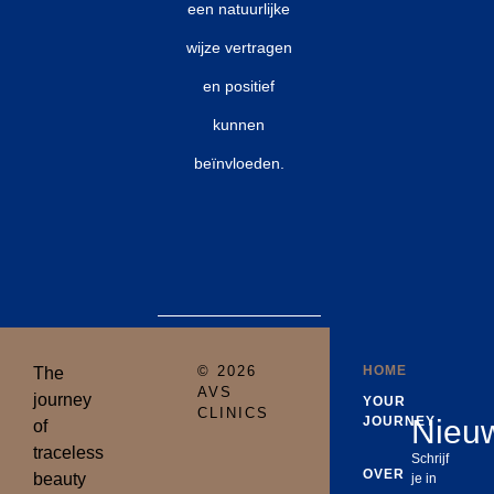
een natuurlijke
wijze vertragen
en positief
kunnen
beïnvloeden.
© 2026
HOME
The
AVS
journey
YOUR
CLINICS
JOURNEY
Nieuw
of
traceless
Schrijf
OVER
beauty
je in