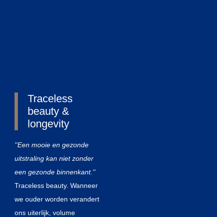
Dokter Tom van Eijk wordt
wereldwijd erkend als een
van de meest invloedrijke
cosmetisch artsen.
In 2003 maakte hij de
bewuste keuze om zich te
specialiseren in injectables.
Vanaf 2005 begon hij met
Traceless
het opleiden van artsen in
beauty &
longevity
Nederland in het gebruik
van Restylane® en
''Een mooie en gezonde
spierontspanners, en later
uitstraling kan niet zonder
ook in België met
een gezonde binnenkant.''
Dysport®.
Traceless beauty. Wanneer
Dokter van Eijk is de
we ouder worden verandert
bedenker van meerdere
ons uiterlijk, volume