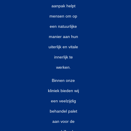
moderne praktijk van
verouderingsproces positief
aanpak helpt
injectables veranderd,
te beinvloeden. En op een
mensen om op
maar leveren ook een
natuurlijke manier te
belangrijke bijdrage aan de
een natuurlijke
vertragen.
educatie en ontwikkeling
manier aan hun
van de esthetische
uiterlijk en vitale
geneeskunde wereldwijd.
innerlijk te
Dokter Tom van Eijk is
oprichter van NVvME
werken.
BIG-registernummer:
Binnen onze
59048577101
kliniek bieden wij
een veelzijdig
behandel palet
aan voor de