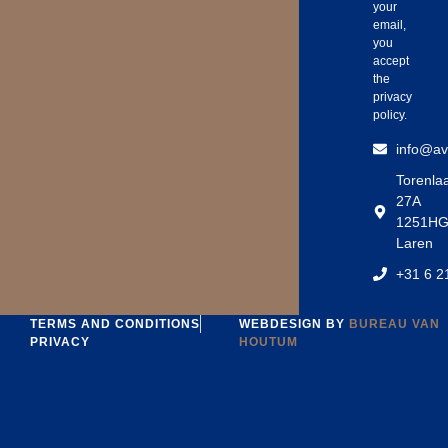
your
email,
you
accept
the
privacy
policy.
info@avs
Torenla
27A
1251H
Laren
‪+31 6 2
TERMS AND CONDITIONS
WEBDESIGN BY
BUREAU VAN
PRIVACY
HOUTUM