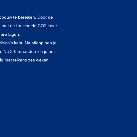
opbouw te bereiken. Door de
met de fractionele CO2 laser
dere lagen.
risico’s kent. Na afloop heb je
en. Na 3-6 maanden zie je het
dig met telkens zes weken
ar.
aak geeft een gecombineerde
oed te verzorgen met speciaal