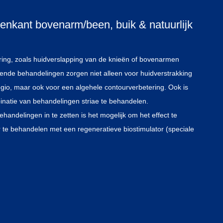
enkant bovenarm/been, buik & natuurlijk
ring, zoals huidverslapping van de knieën of bovenarmen
llende behandelingen zorgen niet alleen voor huidverstrakking
gio, maar ook voor een algehele contourverbetering. Ook is
natie van behandelingen striae te behandelen.
handelingen in te zetten is het mogelijk om het effect te
r te behandelen met een regeneratieve biostimulator (speciale
k van collageen en elastine gestimuleerd. Deze aanmaak kan
r Na 6 weken het behandelde gebied extra behandeld worden
ractionele CO2 laser. Door deze verschillende behandelingen
 separaat behandeld en verstrakt. En vindt in de verschillende
n en elastine aanmaak plaats, voor maximaal effect op
d.