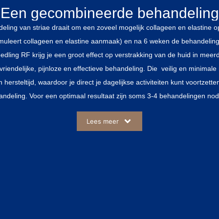
g.
Een gecombineerde behandeling
eling van striae draait om een zoveel mogelijk collageen en elastine 
muleert collageen en elastine aanmaak) en na 6 weken de behandeling 
edling RF krijg je een groot effect op verstrakking van de huid in meer
riendelijke, pijnloze en effectieve behandeling. Die veilig en minimale 
hersteltijd, waardoor je direct je dagelijkse activiteiten kunt voortzett
andeling. Voor een optimaal resultaat zijn soms 3-4 behandelingen no
tussen. Met vervolgens een onderhoudsbehandeling van 1-2 keer per ja
Lees meer
n wij u bij voorkeur soms in stappen, dus niet te veel in één sessie. V
aat. Naast deze behandelingen geloven wij ook om dagelijks de huid g
ontwikkelde cosmeceuticals voor een langdurig en mooi effect.