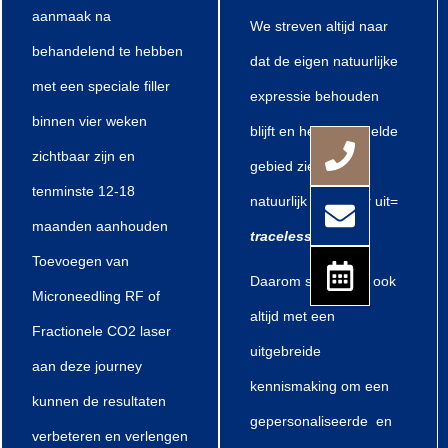
aanmaak na
We streven altijd naar
behandelend te hebben
dat de eigen natuurlijke
met een speciale filler
expressie behouden
binnen vier weken
blijft en het behandelde
zichtbaar zijn en
gebied ziet er fris,
tenminste 12-18
natuurlijk en jonger uit=
maanden aanhouden
traceless beauty.
Toevoegen van
Daarom starten wij ook
Microneedling RF of
altijd met een
Fractionele CO2 laser
uitgebreide
aan deze journey
kennismaking om een
kunnen de resultaten
gepersonaliseerde en
verbeteren en verlengen