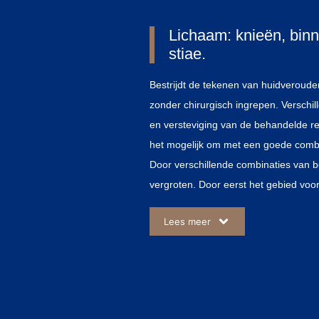
Lichaam: knieën, binn
stiae.
Bestrijdt de tekenen van huidveroude
zonder chirurgisch ingrepen. Verschi
en versteviging van de behandelde re
het mogelijk om met een goede combi
Door verschillende combinaties van be
vergroten. Door eerst het gebied voo
filler bv Radiesse) wordt de aanmaa
Lees meer
nog verder gestimuleerd worden doo
met een Microneedling +/-RF of de F
te combineren, worden alle huidlagen
lagen van de huid verhoogde collagee
elasticiteit en verstrakking van de hui