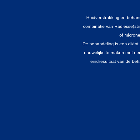
Een niet-chirurgische body-contourin
Huidverstrakking en behand
combinatie van Radiesse(sti
of microne
De behandeling is een cliënt v
nauwelijks te maken met een 
eindresultaat van de beh
er
Bij AVS Clinics behandele
behandeling het beste result