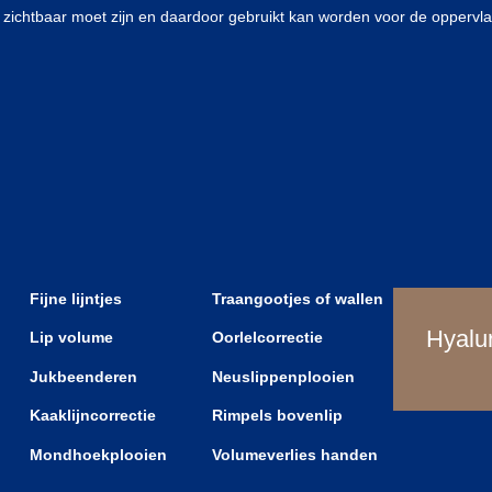
 zichtbaar moet zijn en daardoor gebruikt kan worden voor de oppervla
Fijne lijntjes
Traangootjes of wallen
Hyalu
Lip volume
Oorlelcorrectie
Jukbeenderen
Neuslippenplooien
Kaaklijncorrectie
Rimpels bovenlip
Mondhoekplooien
Volumeverlies handen