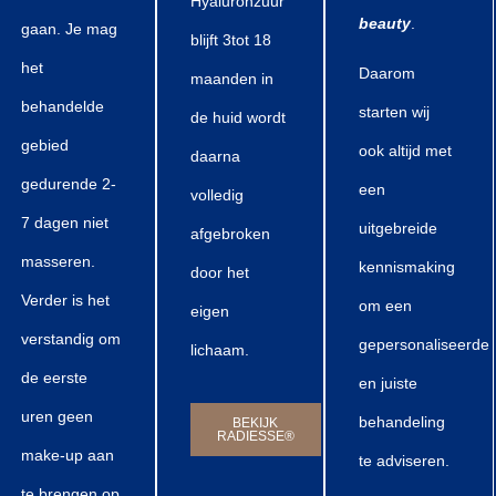
Hyaluronzuur
beauty
.
gaan. Je mag
blijft 3tot 18
het
Daarom
maanden in
behandelde
starten wij
de huid wordt
gebied
ook altijd met
daarna
gedurende 2-
een
volledig
7 dagen niet
uitgebreide
afgebroken
masseren.
kennismaking
door het
Verder is het
om een
eigen
verstandig om
gepersonaliseerde
lichaam.
de eerste
en juiste
uren geen
behandeling
BEKIJK
RADIESSE®
make-up aan
te adviseren.
te brengen op