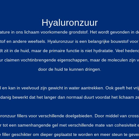
Hyaluronzuur
ature in ons lichaam voorkomende grondstof. Het wordt gevonden in de 
stof en andere weefsels. Hyaluronzuur is een belangrijke bouwstof voor 
t zit in de huid, maar de primaire functie is niet hydratatie. Veel hed
r claimen vochtinbrengende eigenschappen, maar de moleculen zijn va
door de huid te kunnen dringen.
l en kan in veelvoud zijn gewicht in water aantrekken. Ook geeft het vrij
 zodanig bewerkt dat het langer dan normaal duurt voordat het lichaam z
uronzuur fillers voor verschillende doelgebieden. Door middel van cross
 tot een samenhangende gel met verschillende mate van cohesiviteit en 
ene filler geschikter om dieper geplaatst te worden en meer steun te geve