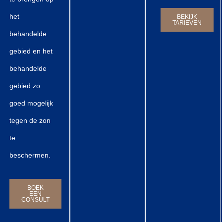
het
BEKIJK
TARIEVEN
behandelde
gebied en het
behandelde
gebied zo
goed mogelijk
tegen de zon
te
beschermen.
BOEK
EEN
CONSULT