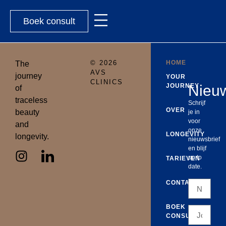
Boek consult
© 2026
HOME
The
AVS
journey
YOUR
CLINICS
JOURNEY
Nieuw
of
traceless
Schrijf
OVER
beauty
je in
voor
and
onze
LONGEVITY
longevity.
nieuwsbrief
en blijf
up to
TARIEVEN
date.
CONTACT
BOEK
CONSULT