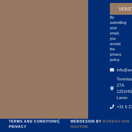
VERS
By
submitting
your
email,
you
accept
the
privacy
policy.
info@avs
Torenla
27A
1251H
Laren
‪+31 6 2
TERMS AND CONDITIONS
WEBDESIGN BY
BUREAU VAN
PRIVACY
HOUTUM