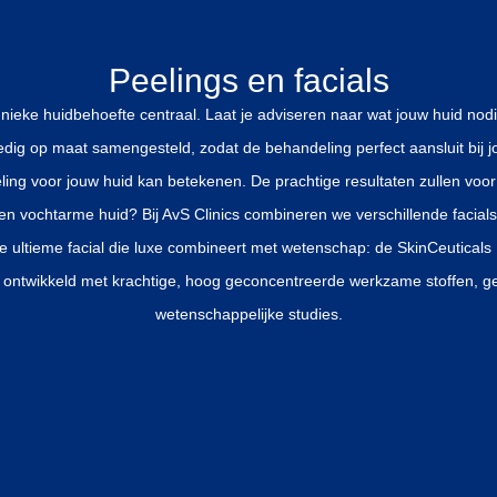
Peelings en facials
 unieke huidbehoefte centraal. Laat je adviseren naar wat jouw huid nodi
ledig op maat samengesteld, zodat de behandeling perfect aansluit bij 
ing voor jouw huid kan betekenen. De prachtige resultaten zullen voor 
 en vochtarme huid? Bij AvS Clinics combineren we verschillende facial
e ultieme facial die luxe combineert met wetenschap: de SkinCeuticals
s ontwikkeld met krachtige, hoog geconcentreerde werkzame stoffen, g
wetenschappelijke studies.