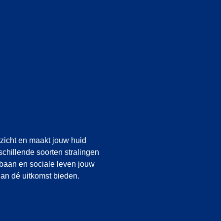
Het doel van een SkinCeutical
effectief tegengaan van huidve
ezicht en maakt jouw huid
schillende soorten stralingen
 baan en sociale leven jouw
dan dé uitkomst bieden.
Tegengaan of aanpakken van p
oplossing. Onze gespecialis