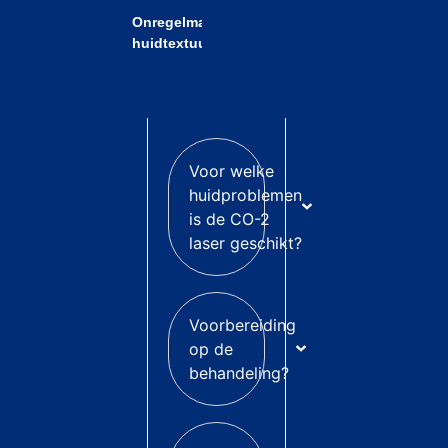
Onregelmatigheid
huidtextuur
Voor welke
huidproblemen
is de CO-2
laser geschikt?
Voorbereiding
op de
behandeling?