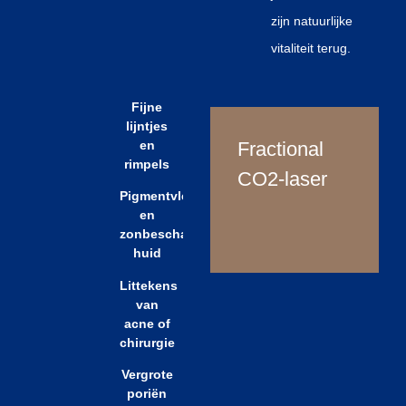
zijn natuurlijke
vitaliteit terug.
Fijne
lijntjes
en
Fractional
rimpels
CO2-laser
Pigmentvlekken
en
zonbeschadigde
huid
Littekens
van
acne of
chirurgie
Vergrote
poriën