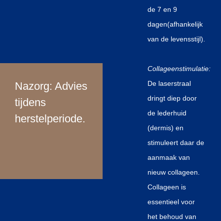
de 7 en 9
dagen(afhankelijk
van de levensstijl).
Voor
Na
Voor
Collageenstimulatie:
De laserstraal
Nazorg: Advies
dringt diep door
tijdens
de lederhuid
herstelperiode.
(dermis) en
stimuleert daar de
aanmaak van
nieuw collageen.
Collageen is
essentieel voor
het behoud van