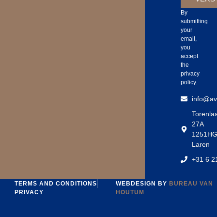
By
submitting
your
email,
you
accept
the
privacy
policy.
info@avs
Torenla
27A
1251H
Laren
‪+31 6 2
TERMS AND CONDITIONS
WEBDESIGN BY
BUREAU VAN
PRIVACY
HOUTUM