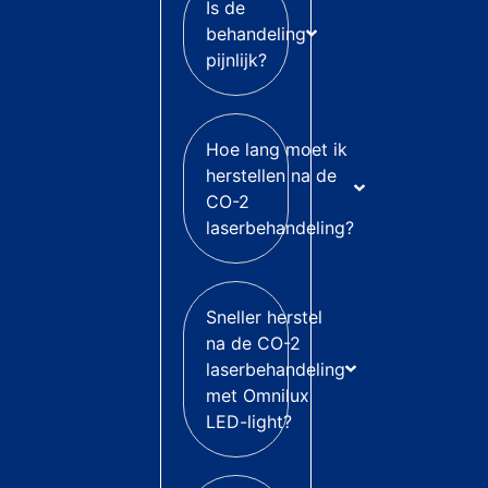
Is de
behandeling
pijnlijk?
Hoe lang moet ik
herstellen na de
CO-2
laserbehandeling?
Sneller herstel
na de CO-2
laserbehandeling
met Omnilux
LED-light?