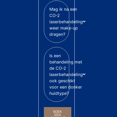
Mag ik na een
CO-2
laserbehandeling
weer make-up
dragen?
Is een
behandeling met
de CO-2
laserbehandeling
ook geschikt
voor een donker
huidtype?
BOEK
EEN